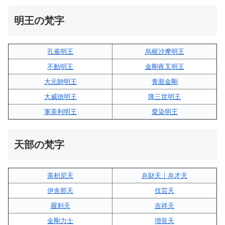
明王の梵字
孔雀明王
烏枢沙摩明王
不動明王
金剛夜叉明王
大元帥明王
青面金剛
大威徳明王
降三世明王
軍荼利明王
愛染明王
天部の梵字
荼枳尼天
弁財天｜弁才天
伊舎那天
伎芸天
羅刹天
吉祥天
金剛力士
増長天