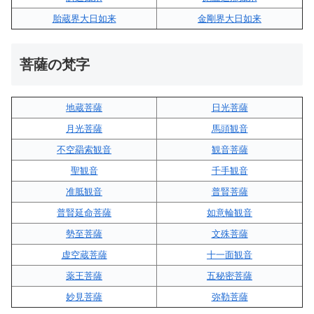
胎蔵界大日如来
金剛界大日如来
菩薩の梵字
地蔵菩薩
日光菩薩
月光菩薩
馬頭観音
不空羂索観音
観音菩薩
聖観音
千手観音
准胝観音
普賢菩薩
普賢延命菩薩
如意輪観音
勢至菩薩
文殊菩薩
虚空蔵菩薩
十一面観音
薬王菩薩
五秘密菩薩
妙見菩薩
弥勒菩薩