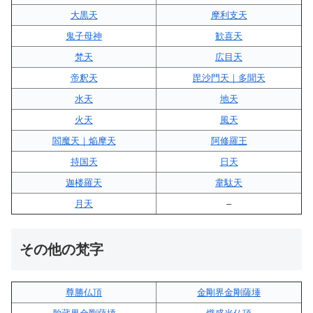
大黒天
摩利支天
鬼子母神
歓喜天
梵天
広目天
帝釈天
毘沙門天｜多聞天
水天
地天
火天
風天
閻魔天｜焔摩天
阿修羅王
持国天
日天
迦楼羅天
韋駄天
月天
–
その他の梵字
尊勝仏頂
金剛界金剛薩埵