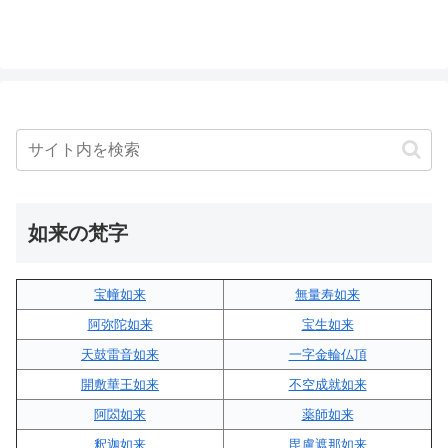
如来の梵字
宝幢如来
無量寿如来
阿弥陀如来
宝生如来
天鼓雷音如来
一字金輪仏頂
開敷華王如来
不空成就如来
阿閦如来
薬師如来
釈迦如来
毘盧遮那如来