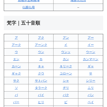
胎蔵界金剛薩埵
熾盛光仏頂
仏眼仏母
–
梵字｜五十音順
ア
アク
アン
アー
アーク
アーンク
イ
イー
ウ
ウン
ウンッ
ウーン
エン
カ
カン
カンマーン
カーン
キャ
キリーク
ギャ
ギャク
クウ
コローン
サ
サク
サトバン
シャ
シリー
ソ
タラーク
ヂリ
ニリ
バ
バイ
バク
バン
バー
ヒリ
ビ
ベイ